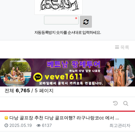
자동등록방지 숫자를 순서대로 입력하세요.
목록
전체
6,765
/ 5 페이지
날짜순 
게시
다낭 골프장 추천 다낭 골프여행? 라구나랑코cc 에서 …
등록일
조회
등록자
2025.05.19
6137
최고관리자