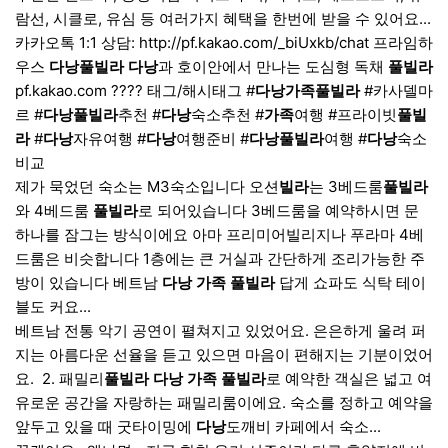
람선, 시클로, 유심 등 여러가지 혜택을 한번에 받을 수 있어요...
카카오톡 1:1 상담: http://pf.kakao.com/_biUxkb/chat 프라임하
우스
다낭
풀빌라
다낭
과 호이안에서 만나는 도심형 독채
풀빌라
pf.kakao.com ????️ 태그/해시태그 #
다낭
가족
풀빌라
#카사델마
르 #
다낭
풀빌라
추천 #
다낭
숙소추천 #
가족
여행 #프라이빗
풀빌
라
#
다낭
자유여행 #
다낭
여행준비 #
다낭
풀빌라
여행 #
다낭
숙소
비교
제가 묵었던 숙소는 M3숙소입니다 오션
빌라
는 3베드룸
풀빌라
와 4베드룸
풀빌라
로 되어있습니다 3베드룸을 예약하시면 문
하나를 잠그는 방식이에요 아마 프리미어빌리지나 푸라마 4베
드룸은 비슷합니다 1층에는 큰 거실과 간단하게 조리가능한 주
방이 있습니다 베트남
다낭
가족
풀빌라
답게 쇼파도 식탁 테이
블도 커요...
베트남 전통 악기 공연이 펼쳐지고 있었어요. 은은하게 울려 퍼
지는 아름다운 선율을 듣고 있으면 마음이 편해지는 기분이었어
요. ​ 2. 패밀리
풀빌라
다낭
가족
풀빌라
로 예약한 객실은 넓고 여
유로운 공간을 자랑하는 패밀리룸이에요. 숙소를 정하고 예약을
앞두고 있을 때 굿타이밍에
다낭
도깨비 카페에서 숙소...