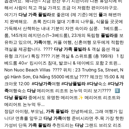
꼽겠어요. ​ 왜냐면~ 지금 한찬 우기 시즌이라 다른 휴양지에 비
해서 사람이 적고 객실 가격도 조금 더 저렴한 편이더라구요. ​
여기가
다낭
가족
풀빌라
로 좋은데 (제 기준) 메인
풀
과 해변까
지 완벽해요. ​ ​ ​ 초록 잔디와 열대 기후의 나무들, 식물들 곳곳에
가득해서 산책하는 내내 기분이 자연 속이라 심쿵. ​ ​ ​ 1베드룸...
룸, 145개의 레지던스(1~3베드룸), 23개의 독립형
풀빌라
를 보
유하고 있으며,
가족
여행, 커플 여행, 신혼여행 모두에게 적합한
객실을 제공합니다. ​ ????
다낭
가족
풀빌라
& 객실 옵션 객실
유형 크기(㎡) 특징 ???? 기본 객실 & 스위트룸 (총 199개) ​ ​ 1 킹
베드룸 40㎡ 킹사이즈 침대, 발코니 & 데이베드 포함 2 트윈...
Non Nuoc Beach Villas ​ ???? 위치 : 23 Trường Sa, Street, N
gũ Hành Sơn, Đà Nẵng 55000 베트남 ???? 체크인 15:00 & 체
크아웃 12:00 ​ #
다낭
가족
여행 #
다낭
풀빌라
#
다낭
숙소 #
다낭
가
족
여행숙소
다낭
메리어트 리조트 논누억 미리 보기???? ​ ​ 1️⃣
다낭
풀빌라
중에서도 유명한 메리어트✨ 메리어트 리조트와
메리어트 논누억 두...
정답! 아이랑, 부모님,
가족
풀빌라
​ 안녕하세요, 그래 여행가 입
니다! 연휴를 앞두고
다낭
가족
여행 준비시라면 주.목 가장 핫한
가성비 단독
가족
풀빌라
추천드리는
다낭
그랜드 브리오 리조