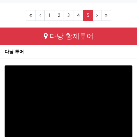
(first)
(current)
(next)
(last)
1
2
3
4
5
다낭 황제투어
다낭 투어