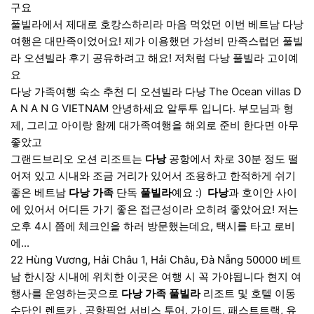
구요
풀빌라에서 제대로 호캉스하리라 마음 먹었던 이번 베트남 다낭
여행은 대만족이었어요! 제가 이용했던 가성비 만족스럽던 풀빌
라 오션빌라 후기 공유하려고 해요! 저처럼 다낭 풀빌라 고이예
요
다낭 가족여행 숙소 추천 디 오션빌라 다낭 The Ocean villas D
A N A N G VIETNAM 안녕하세요 알투투 입니다. 부모님과 형
제, 그리고 아이랑 함께 대가족여행을 해외로 준비 한다면 아무
좋았고
그랜드브리오 오션 리조트는
다낭
공항에서 차로 30분 정도 떨
어져 있고 시내와 조금 거리가 있어서 조용하고 한적하게 쉬기
좋은 베트남
다낭
가족
단독
풀빌라
예요 :) ​
다낭
과 호이안 사이
에 있어서 어디든 가기 좋은 접근성이라 오히려 좋았어요! 저는
오후 4시 쯤에 체크인을 하러 방문했는데요, 택시를 타고 로비
에...
22 Hùng Vương, Hải Châu 1, Hải Châu, Đà Nẵng 50000 베트
남 한시장 시내에 위치한 이곳은 여행 시 꼭 가야됩니다 현지 여
행사를 운영하는곳으로
다낭
가족
풀빌라
리조트 및 호텔 이동
수단인 렌트카 , 공항픽업 서비스 투어, 가이드, 패스트트랙, 유