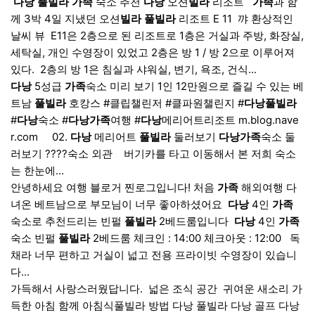
​
다낭
풀빌라
가족
숙소 추천
다낭
오션
빌라
리조트 ​ ​
가족
과 함
께 3박 4일 지냈던 오션
빌라
풀빌라
리조트 E 11 ​ 꺄 환상적인
날씨 뷰 ​ E11은 2층으로 된 리조트로 1층은 거실과 주방, 화장실,
세탁실, 개인 수영장이 있었고 2층은 방 1 / 방 2으로 이루어져
있다. ​ 2층의 방 1은 침실과 샤워실, 변기, 욕조, 건식...
다낭
5성급
가족
숙소 미리 보기 1인 12만원으로 즐길 수 있는 베
트남
풀빌라
호캉스 #클립챌린저 #클파원챌린지 #
다낭
풀빌라
#
다낭
숙소 #
다낭
가족
여행 #
다낭
메리어트리조트 m.blog.nave
r.com ​ ​ ​ ​ 02.
다낭
메리어트
풀빌라
둘러보기
다낭
가족
숙소 둘
러보기 ????숙소 외관​ ​ ​ ​ 버기카를 타고 이동해서 본 저희 숙소
는 한눈에...
안녕하세요 여행 블로거 찐로그입니다! 처음
가족
해외여행 다
녀온 베트남으로 부모님이 너무 좋아하셨어요 ​
다낭
4인
가족
숙소로 추천드리는 빈펄
풀빌라
2베드룸입니다 ​
다낭
4인
가족
숙소 빈펄
풀빌라
2베드룸 체크인 : 14:00 체크아웃 : 12:00 ​ ​ 독
채라 너무 편하고 거실이 넓고 전용 프라이빗 수영장이 있습니
다...
가득해서 사랑스러웠답니다. ​ 넓은 조식 공간 ​ 귀여운 새소리 가
득한 아침 함께 아침식풀빌라 방법 다낭 풀빌라 다낭 골프 다낭