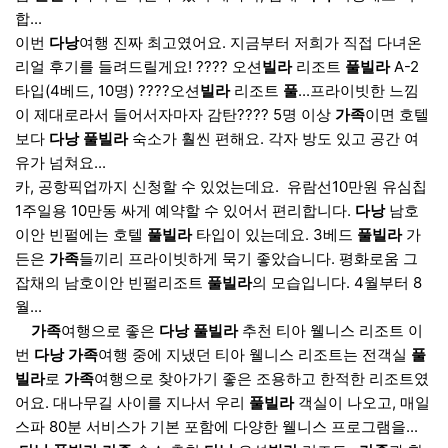
합...
이번
다낭
여행 진짜 최고였어요. 지금부터 저희가 직접 다녀온
리얼 후기를 들려드릴게요! ???? 오션
빌라
리조트
풀빌라
A-2
타입(4베드, 10명) ????오션
빌라
리조트
풀
...프라이빗한 느낌
이 제대로라서 들어서자마자 감탄???? 5명 이상
가족
이면 호텔
보다
다낭
풀빌라
숙소가 훨씬 편해요. 각자 방도 있고 공간 여
유가 넘쳐요...
카, 공항픽업까지 신청할 수 있었는데요. ​ 유람선10만원 유심칩
1주일용 10만동 싸게 예약할 수 있어서 편리합니다.
다낭
남호
이안 빈펄에는 호텔
풀빌라
타입이 있는데요. 3베드
풀빌라
가
든은
가족
들끼리 프라이빗하게 묵기 좋았습니다. 평화로움 그
잡채의 남호이안 빈펄리조트
풀빌라
의 모습입니다. 4월부터 8
월...
​ ​ ​ ​
가족
여행으로 좋은
다낭
풀빌라
추천 티아 웰니스 리조트 이
번
다낭
가족
여행 중에 지냈던 티아 웰니스 리조트는 전객실
풀
빌라
로
가족
여행으로 찾아가기 좋은 조용하고 한적한 리조트였
어요. 대나무길 사이를 지나서 우리
풀빌라
객실이 나오고, 매일
스파 80분 서비스가 기본 포함에 다양한 웰니스 프로그램을...