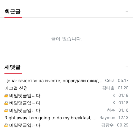
최근글
글이 없습니다.
새댓글
등록자
등록일
Цена-качество на высоте, оправдали ожидания https://vpncheburnet.top/
Celia
05.17
등록자
등록일
에코걸 신청
김태호
01.20
등록자
등록일
비밀댓글입니다.
K
01.18
등록자
등록일
비밀댓글입니다.
K
01.18
등록자
등록일
비밀댓글입니다.
청주
01.16
등록자
등록일
Right away I am going to do my breakfast, once having my breakfast coming yet ag…
Raymon
12.13
등록자
등록일
비밀댓글입니다.
김광수
09.29