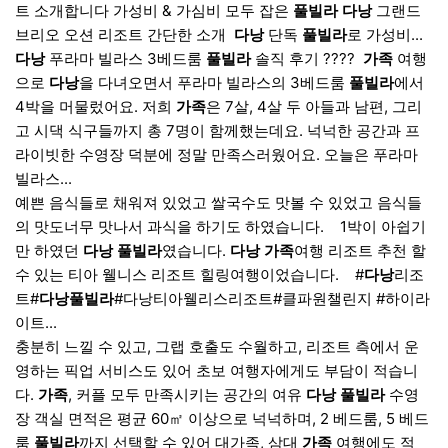
트 소개합니다 가성비 & 가심비 모두 잡은
풀빌라
다낭
그랜드
브리오 오션 리조트 간단한 소개 ​
다낭
단독
풀빌라
로 가성비...
다낭
푸라마 빌라스 3베드룸
풀빌라
솔직 후기 ????️ ​
가족
여행
으로
다낭
을 다녀오면서 푸라마 빌라스의 3베드룸
풀빌라
에서
4박을 머물렀어요. 저희
가족
은 7살, 4살 두 아들과 남편, 그리
고 시댁 식구들까지 총 7명이 함께했는데요. 넉넉한 공간과 프
라이빗한 수영장 덕분에 정말 만족스러웠어요. 오늘은 푸라마
빌라스...
예쁜 음식들로 채워져 있었고 쌀국수도 맛볼 수 있었고 음식들
의 맛도너무 맛나서 과식을 하기도 하였습니다. ​ ​ ​ 1박이 아쉽기
만 하였던
다낭
풀빌라
였습니다.
다낭
가족
여행 리조트 추천 할
수 있는 티아 웰니스 리조트 힐링여행이었습니다. ​ ​ ​ #
다낭
리조
트#
다낭
풀빌라
#다낭티아웰리스리조트#클파원챌린지 #하이라
이트...
충분히 느낄 수 있고, 그랩 호출도 수월하고, 리조트 측에서 운
영하는 픽업 서비스도 있어 초보 여행자에게도 부담이 적습니
다.
가족
, 커플 모두 만족시키는 공간의 여유
다낭
풀빌라
수영
장 객실 면적은 평균 60㎡ 이상으로 넉넉하며, 2 베드룸, 5 베드
룸
풀빌라
까지 선택할 수 있어 대가족, 삼대
가족
여행에도 적