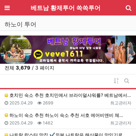
기
메뉴
베트남 황제투어 쏙쏙투어
하노이 투어
전체
3,679
/ 3 페이지
게시물 
게시
호치민 숙소 추천 호치민에서 브라이덜샤워를? 베트남에서…
등록일
조회
등록자
2025.04.29
2699
최고관리자
하노이 숙소 추천 하노이 숙소 추천 서호 에어비앤비 체…
등록일
조회
등록자
2025.04.29
1462
최고관리자
나트랑 랍스터 맛집 ✔외부 나트랑은 해산물이 맛있기로 …