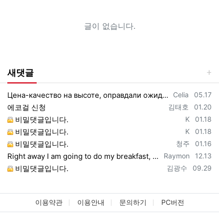
글이 없습니다.
새댓글
등록자
등록일
Цена-качество на высоте, оправдали ожидания https://vpncheburnet.top/
Celia
05.17
등록자
등록일
에코걸 신청
김태호
01.20
등록자
등록일
비밀댓글입니다.
K
01.18
등록자
등록일
비밀댓글입니다.
K
01.18
등록자
등록일
비밀댓글입니다.
청주
01.16
등록자
등록일
Right away I am going to do my breakfast, once having my breakfast coming yet ag…
Raymon
12.13
등록자
등록일
비밀댓글입니다.
김광수
09.29
이용약관
이용안내
문의하기
PC버전