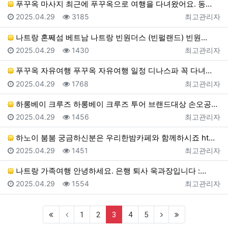
푸꾸옥 마사지 최근에 푸꾸옥으로 여행을 다녀왔어요. 동…
등록일
조회
등록자
2025.04.29
3185
최고관리자
나트랑 혼쩨섬 베트남 나트랑 빈원더스 (빈펄랜드) 빈원…
등록일
조회
등록자
2025.04.29
1430
최고관리자
푸꾸옥 자유여행 푸꾸옥 자유여행 일정 디나스파 꼭 다녀…
등록일
조회
등록자
2025.04.29
1768
최고관리자
하롱베이 크루즈 하롱베이 크루즈 투어 브랜드대상 손오공…
등록일
조회
등록자
2025.04.29
1456
최고관리자
하노이 붐붐 궁금하신분은 우리한밤카페와 함께하시죠 ht…
등록일
조회
등록자
2025.04.29
1451
최고관리자
나트랑 가족여행 안녕하세요. 은행 퇴사 욱과장입니다 :…
등록일
조회
등록자
2025.04.29
1554
최고관리자
(first)
(current)
(next)
(last)
1
2
3
4
5