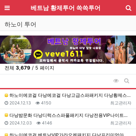
기
메뉴
베트남 황제투어 쏙쏙투어
하노이 투어
전체
3,679
/ 5 페이지
조회순 
게시
하노이에코걸 다낭에코걸 다낭고급스파패키지 다낭황제스타일…
등록일
조회
등록자
2024.12.13
4150
최고관리자
다낭밤문화 다낭디럭스스파풀패키지 다낭전용VIP나이트라이…
등록일
조회
등록자
2024.12.03
4146
최고관리자
하노이에코걸 베트남VIP가라오케패키지 다낭프리미엄아로마…