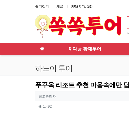
상단 네비
즐겨찾기
새글
08월 07일(금)
메인 메뉴
다낭 황제투어
하노이 투어
푸꾸옥 리조트 추천 마음속에만 담
작성자 정보
작성
최고관리자
컨텐츠 정보
조회
1,492
본문