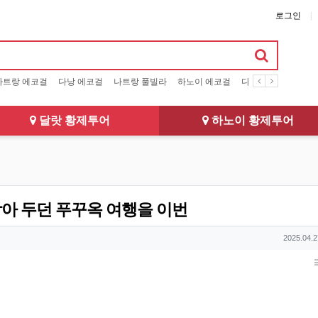
로그인
나트랑 에코걸
다낭 에코걸
나트랑 풀빌라
하노이 에코걸
다낭 풀빌라
달랏
달랏 황제투어
하노이 황제투어
아 두던 푸꾸옥 여행을 이번
작성일
2025.04.2