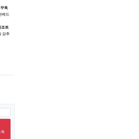
푸꾸옥
 썬베드
리조트
을 갖추
남밤문화클럽 베트남나트랑밤문화 베트남유흥주의사항 베트남발마사지 베트남술집추천 베트
등록