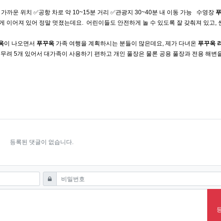
까운 위치 ✅공항 차로 약 10~15분 거리 ✅관광지 30~40분 내 이동 가능 ​ ​ 수영장
 이어져 있어 정말 멋졌는데요. ​ 어린이들도 안전하게 놀 수 있도록 잘 갖춰져 있고,
옥
이 나오면서
푸꾸옥
가족 여행을 계획하시는 분들이 많은데요, 제가 다녀온
푸꾸옥
 무려 5개 있어서 대가족이 사용하기 편하고 개인 풀장은 물론 공용 풀장과 전용 해변
문화 베트남클럽추천 베트남바 베트남마사지체험 베트남밤문화정보 베트남유흥후기 베트
등록된 댓글이 없습니다.
필수
비밀번호