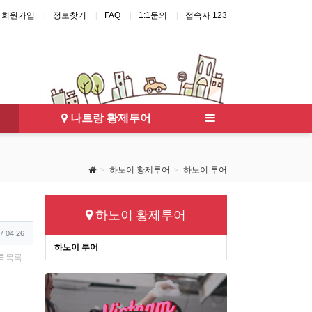
회원가입
정보찾기
FAQ
1:1문의
접속자 123
 에코걸
달랏 풀빌라
하노이 풀빌라
다낭 가라오케
에코걸
나트랑 황제투어
하노이 황제투어
하노이 투어
하노이 황제투어
7 04:26
하노이 투어
목록