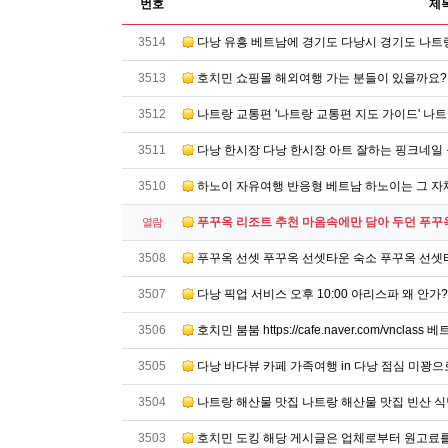
번호
제
번호
3514
다낭 유흥 베트남에 경기도 다낭시 경기도 나트
번호
3513
호치민 쇼핑몰 해외여행 가는 분들이 있을까요?
번호
3512
나트랑 교통편 '나트랑 교통편 지도 가이드' 나트랑(
번호
3511
다낭 한시장 다낭 한시장 아트 잘하는 핑크네일
번호
3510
하노이 자유여행 반응형 베트남 하노이는 그 자
푸꾸옥 리조트 추천 마음속에만 담아 두던 푸꾸
열람
번호
3508
푸꾸옥 선셋 푸꾸옥 선셋타운 숙소 푸꾸옥 선셋
번호
3507
다낭 픽업 서비스 오후 10:00 아리스파 왜 안가
번호
3506
호치민 붐붐 https://cafe.naver.com/vncl
번호
3505
다낭 바다뷰 카페 가족여행 in 다낭 점심 미꽝으
번호
3504
나트랑 해산물 맛집 나트랑 해산물 맛집 빈산 식당
번호
3503
호치민 도킹 해당 게시글은 업체로부터 원고료