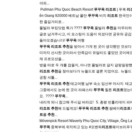
야외...
​ Pullman Phu Quoc Beach Resort
푸꾸옥
리조트
| 푸꿕
리
ên Giang 920000 베트남 풀만
푸꾸옥
비치
리조트
한국인이
한 즐길거리로...
풀빌라 부킹닷컴 특가 ????
푸꾸옥
풀빌라
추천
을 마무리하
글로 남겨주시고, 이 포스팅이 도움이 되셨다면 공유와 공
돌아오겠습니다!
푸꾸옥
여행
푸꾸옥
리조트
추천
을 받아서 가게 된 곳이 생각했던 것보다
미까지 선사한 곳이라서 만족감이 유달리도 좋았던 곳이에요.
재 프로모션을...
방을 따로 두 개를 잡을지, 아니면 풀빌라로 갈지 갈팡질팡했
리조트
추천
을 찾아보다가 뉴월드로 결론 지었어요. ​ 뉴월
공항 셔틀...
푸꾸옥
리조트
추천
태교여행 남부 숙소 임산부 마사지 ​ 
그중에서도 눈에 띈 곳이 라페스타
푸꾸옥
힐튼
리조트
였는
요. ​ ????
푸꾸옥
...
내리게 되니 참고해 주시길 바라요! ​ ​ 5. 총평 빈홀리데이
리조트
추천
해 드릴게요!
푸꾸옥
리조트
추천
팜베이
리조트
트
를
추천
...
Mövenpick Resort Waverly Phu Quoc City, Village, Ông
푸꾸옥
중북부에 위치하고 있는 #모벤픽
리조트
웨이브리푸꾸