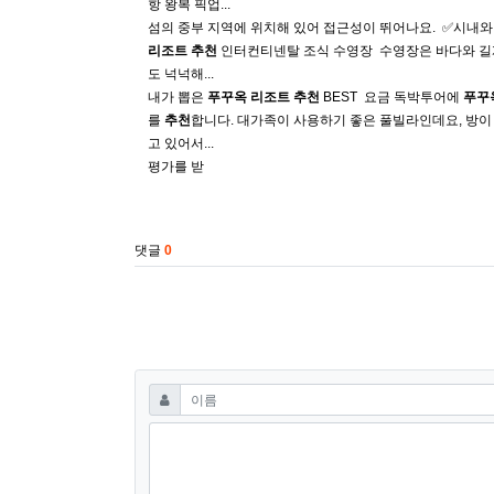
항 왕복 픽업...
섬의 중부 지역에 위치해 있어 접근성이 뛰어나요. ​ ✅시내와 가
리조트
추천
인터컨티넨탈 조식 수영장 ​ 수영장은 바다와 길게
도 넉넉해...
내가 뽑은
푸꾸옥
리조트
추천
BEST ​ 요금 독박투어에
푸꾸
를
추천
합니다. 대가족이 사용하기 좋은 풀빌라인데요, 방이
고 있어서...
평가를 받
베트남스파 베트남밤문화클럽 베트남유흥비교 베트남하롱베이밤
관련자료
댓글
0
댓글쓰기
필수
이름