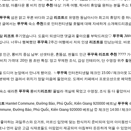
레스토랑, 아름다운 롱 비치 전망
추천
대상: 가족 여행, 럭셔리 휴양을 원하는 분들​ 주소: Ba
푸꾸옥
섬은 맑고 푸른 바다와 고급
리조트
로 유명한 동남아시아 최고의 휴양지 중 하
이번 글에서는
푸꾸옥
숙소
추천
으로 인터컨티넨탈 호텔에 대해 자세하게 소개해드리겠습
탈
리조트
후기였습니다. 도움이 되셨다면 댓글과 좋아요를 부탁드려요♡
푸꾸옥
JW
맘입니다. 너무나 행복했던
푸꾸옥
2주간 여행에서 저의 인생
리조트
를 만났는데요. 바로 
항 인근, 롱비치 중심 남부: 선셋타운, 혼똠섬, 썬월드 인근
푸꾸옥
리조트
추천
???? 
비치 가격대: 20만 원 초반 특징: 망고 무제한 조식, 감성 인테리어, 단 수영장 위주 활
드디어 눈앞에서 만나게 됐어요. ​ ✨
푸꾸옥
인터컨티넨탈 체크인 15:00 / 체크아웃 12
분밖에 안 걸려서 위치가 정말 마음에 들었어요. 도깨비 카페에서 프로모션으로 예약한
숙소 쉐라톤
푸꾸옥
롱비치
리조트
! 풀빌라 객실에 묵었고 수영장, 조식 등 다 좋았어서
조트
Hamlet Commune, Đường Bào, Phú Quốc, Kiên Giang 920000 베트남
푸꾸옥
une, Đường Bào, Phú Quốc, Kiên Giang 920000 베트남 ⏰ 체크인 14:00 / 체크
 좋아하는 과일주스와 요거트, 어르신 입맛에 맞는 한식까지 준비되여 있어 아이동반
로슈토나 연어 같은 고급 식재료들도 아낌없이 제공되어 아침부터 든든하게 먹을 수 있었어요. 