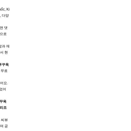
ốc, Ki
, 다양
면 댓
으로
함과 재
서 현
푸꾸옥
 무료
어요.
이었어
꾸옥
리조
 씨뷰
며 공