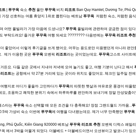
조트
|
푸꾸옥
숙소
추천
풀만
푸꾸옥
비치
리조트
Ban Quy Hamlet, Dương Tơ, Phú Qu
 가장 선호하는 여름 휴양지 1위로 뽑힌다는 베트남
푸꾸옥
​ 저렴한 숙소, 저렴한 음식
며 어떤 풀빌라가 가장 마음에 드셨나요?
푸꾸옥
풀빌라에 관련하여 궁금한 점이 있다
감도 부탁드려요! 즐거운
푸꾸옥
여행 되세요 ????️???? 다음번에는
푸꾸옥
리조트
추천
 더 좋았어서 이렇게 후기글을 쓰게 됐어요. 머무는 용도로만 이용됐던게 아니라 편안
 ​ 제가 이용한 곳은
푸꾸옥
모벤픽
리조트
라는 곳이었는데요.
푸꾸옥
고스트 사이트에
거든요. 다들 같은 곳에서 지내야 저녁에 모여 놀기도 좋고, 여행 기분이 난다고 해서
드
리조트
는 공항에서 약 27분 거리에 있는 곳이라 위치도 좋았어요. 체크인 일주일 전에
태교여행지로 어디가 좋을까 고민하다가
푸꾸옥
의 따뜻한 햇살과 여유로운 풍경이 떠올랐
데요, 조용하고 쾌적한 분위기 속에서 하루하루를 편안하게 보내기에 정말 안성맞춤
 피에스타는
푸꾸옥
숙소 선택할 때 모든 조건을 다 충족해요! 장점 그랜드월드 가까움...
푸
0.5박 가성비 숙소 이번에
푸꾸옥
에 여행을 다녀왔는데요. 제가 너무 만족했던
푸꾸옥
 Lang, Phú Quốc, Kiên Giang 920000 베트남
푸꾸옥
리조트
추천
모벤픽 디럭스 패밀리
옥 에서 3박을 머물게 되었다. 더블베드 + 더블베드이면서 오션뷰이고 발코니가 있으