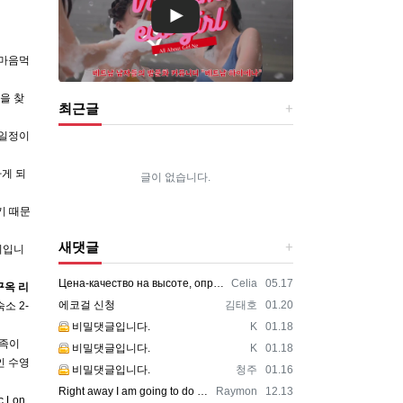
 마음먹
을 찾
최근글
 일정이
하게 되
글이 없습니다.
기 때문
새댓글
디입니
등록자
등록일
Цена-качество на высоте, оправдали ожидания https://vpncheburnet.top/
Celia
05.17
꾸옥
리
등록자
등록일
에코걸 신청
김태호
01.20
소 2-
등록자
등록일
비밀댓글입니다.
K
01.18
가족이
등록자
등록일
비밀댓글입니다.
K
01.18
인 수영
등록자
등록일
비밀댓글입니다.
청주
01.16
등록자
등록일
Right away I am going to do my breakfast, once having my breakfast coming yet ag…
Raymon
12.13
c Lon