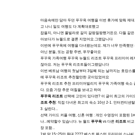
마음속에만 담아 두던 푸꾸옥 여행을 이번 휴가에 맞춰 제대
고 나니 일도 여행도 다 계획대로했고
잡을지, 아니면 풀빌라로 갈지 갈팡질팡했거든요. 다들 같은 
아보다가 뉴월드로 결론 지었어요.그랬답니다
이번에 푸꾸옥에 여행을 다녀왔는데요. 제가 너무 만족했던 
아닌 분들, 또는 공항 주변, 푸꾸좋아요
푸꾸옥 가족여행 푸꾸옥 뉴월드 리조트 푸꾸옥 프리미어 레지던스
잖아요. 저는 푸꾸옥 리조트들이그랬답니다
이번 베트남 여행의 첫날부터 3일째 되는 날까지는 호캉스
에 푸꾸옥 리조트 추천할만한 곳이있었어요
푸꾸옥 리조트 추천 프리미어빌리지 푸꾸옥 가족여행 숙소 
다. 요즘 가장 추운 며칠을 보내고 하며
푸꾸옥
리조트
선택에 고민이 있다면? 이 글이 최고의 가이드가
조트
추천
: 직접 다녀온 최고의 숙소 10선 2-1. 인터컨티넨
3. 살린다...
선택 가이드 커플 여행, 신혼 여행 : 개인 수영장이 포함된 
나...예약할수 있습니다. 뉴 월드
푸꾸옥
vs 다른
리조트
비교
장 포함...
1박 약 15~25만 원대​ ???? 베스트 웨스턴 프리미어 소나씨