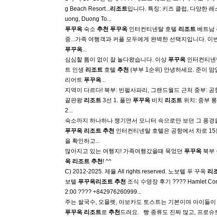
g Beach Resort...
리조트
입니다. 특징: 키즈 클럽, 다양한 
uong, Duong To...
푸꾸옥
숙소
추천
푸꾸옥
인터컨티넨탈 호텔
리조트
베트남
중...가족 여행객과 커플 모두에게 완벽한 선택지입니다. 
푸꾸옥
...
심심할 틈이 없이 잘 놀다왔습니다. 이상
푸꾸옥
인터컨티넨
트 인생
리조트
호텔
추천
(부부 1순위) 안녕하세요. 준이 
리어트
푸꾸옥
...
지역이 다르다! 북부: 빈펄사파리, 그랜드월드 근처 중부: 공
끝판왕
리조트
3선 1. 풀만
푸꾸옥
비치
리조트
위치: 중부 롱
2...
숙소까지 하나하나 챙기면서 모니터 속으로만 보던 그 풍경을 
푸꾸옥
리조트
추천
인터컨티넨탈 호텔은 공항에서 차로 15
을 확인하고...
많아지고 있는 여행지! 가족여행갔을때 묵었던
푸꾸옥
북부 
옥
리조트
추천
! ^^
C) 2012-2025. 제율 All rights reserved. 노보텔 푸 꾸옥
리
보텔
푸꾸옥
리조트
추천
조식 수영장 후기 ???? Hamlet Comm
2:00 ???? +842976260999...
주는 쌀국수, 오믈렛, 아보카도 토스트는 기본이며 아이들이
푸꾸옥
리조트
로
추천
드려요. ​ ​ 빵 종류도 진짜 많고, 프