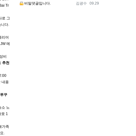
등록자
등록일
비밀댓글입니다.
김광수
09.29
i Tr
나로 그
니다.
메리어
JW 메
가성비
동
추천
:00
 내용
푸꾸
숙소 노
아웃 1
 대가족
​ ​