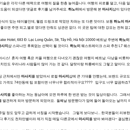
기술은 각각 다른 매력으로 여행의 질을 한층 높여줍니다. 여행의 피로를 덜고, 다음 
 도움이 되셨다면 댓글로 후기를 남겨주세요.
하노이
에서 방문해 본
마사지
샵이 있다면
식이 있는 테이블인데, 웰컴 드링크로 먹었던 차와는 또 다른 맛이다. 보통
하노이
마
좋으면 주면 되고,별로 였다면 안줘도 상관은 없다. 이 곳은 팁에 대한 강요는 전혀 없고
ake Hotel, 683 Đ. Lạc Long Quân, Str, Tây Hồ, Hà Nội 10000 베트남 주변에
하노이
마사지
샵 스파나인 후회없는 선택이 될 것이다.
하노이
웨스트레이크 스파 추천 L7 웨
아시스! ​ 혼자 여행 혹은 커플 여행으로 다녀오기 괜찮은 여행지 베트남. 다낭을 비롯하
호치민도 우리나라 사람들이 많이 가는 것 같다. 달랏이랑 하롱베이도 그렇고 말이다. 오
딩 근처에서만
마사지
를 받았어서 로컬
마사지
샵에 큰 기대를 안했는데, 브랜드 규모도
격도 74만동에 팁 포함이면 너무너무 합리적이구요???? ​ ​ 입구도 너무 깔끔하죠???
마사지
를 좋아하는 저는 동남아에 오면 하루에 한 번은 받는 것이 일상이랍니다. ​ 그래
파를 발견하게 되어 방문하게 되었어요. ​ 둘째날 방문했다가 맘에 들어 돌아오는 날까지
 정도 앞두고 급하게 서칭을 시작했습니다. ​ ​ 그렇게 보다보니... 한국분들이 리뷰
다 후기도 천차만별이라 제가 직접 매일 다른곳에서
마사지
를 받아 봐야겠다~ 결심