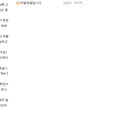
등록자
등록일
비밀댓글입니다.
김광수
09.29
노이
그
있는 명
? 추천
 속에
간 여행
습하고
어요)
숙소에서
택했습니
Noi 1
플루언서
 보니
세히 알
었는데