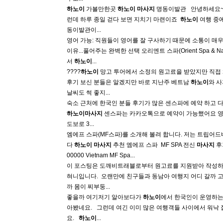
하노이
가볼만한곳
하노이
마사지
명동이발관 ​ ​ 안녕하세요
런데 하루 종일 걷다 보면 지치기 마련이죠 ​
하노이
여행 중에
동이발관이...
영어 가능: 직원들이 영어를 잘 구사하기 때문에 소통이 매우
이유...풀어주는 완벽한 선택 오리엔트 스파(Orient Spa & Na
서
하노이
...
????
하노이
망고 투어에서 소정의 원고료을 받았지만 직접
후기 보신 분들은 알겠지만 바로 지난주 베트남
하노이
와 
날씨도 썩 좋지...
숙소 근처에 한국인 분들 후기가 많은 센스파에 예약 하고 
하노이
마사지
센스파는 카카오톡으로 예약이 가능했어요 영어로 
도보로 3...
엠에프 스파(MF스파)를 소개해 볼려 합니다. 저는 트립어드바
다
하노이
마사지
추천 엠에프 스파 ​ MF SPA 전신
마사지
후기
00000 Vietnam MF Spa...
이 포스팅은 도깨비트래블로부터 원고료를 지원받아 작성하였
혀니입니다. ​ 오랜만에 친구들과 동남아 여행지 어디 갈까
까 몸이 찌부둥...
좋을까 여기저기 알아보다가
하노이
에서 한국인이 운영하는
아봤네요. ​ ​ 그런데 여긴 이미 많은 여행객들 사이에서 워
요. ​ ​
하노이
...