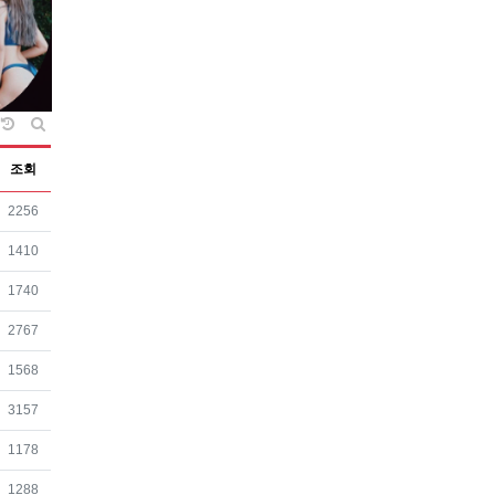
날짜순 정렬
게시판 검색
조회
조회
2256
조회
1410
조회
1740
조회
2767
조회
1568
조회
3157
조회
1178
조회
1288