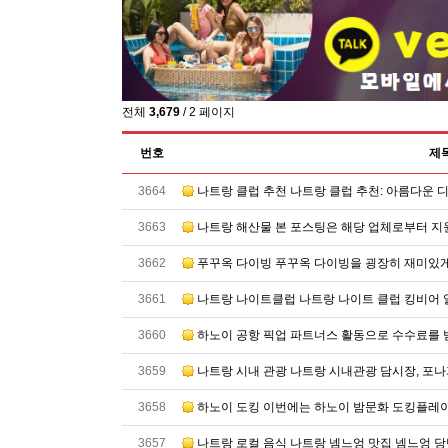
전체
3,679
/ 2 페이지
번호
제
번호
3664
나트랑 클럽 추천 나트랑 클럽 추천: 아름다운 
번호
3663
나트랑 해산물 본 포스팅은 해당 업체로부터 지
번호
3662
푸꾸옥 다이빙 푸꾸옥 다이빙을 굉장히 재미있게
번호
3661
나트랑 나이트클럽 나트랑 나이트 클럽 킹비어 
번호
3660
하노이 공항 픽업 파트너스 활동으로 수수료를 
번호
3659
나트랑 시내 관광 나트랑 시내관광 담시장, 포나
번호
3658
하노이 도킹 이번에는 하노이 밤문화 도킹플레이
번호
3657
나트랑 로컬 음식 나트랑 넴느엉 맛집 넴느엉 당