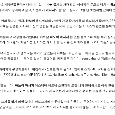
~ :) 여행인플루언서 나미나미입니다!!❤️ 물가도 저렴하고, 이색적인 문화도 넘치는
하
 머리도 정리하고 싶고, 시원하게
마사지
도 좀 받고 싶다? ​ 그럴 땐 호안끼엠 근처에 
 편리합니다. 위치:
하노이
올드쿼터와 가까워 관광 중간에 들러 휴식하기 좋아요. ???
ils) 은 단순한
마사지
이상의 경험을 제공합니다. 고급스러운 서비스와 편안한 분위기
 체험하고 작성한 후기입니다. 베트남
하노이
마사지
팁 없는 욜로스파 체험 후기 실시
사파에 다녀왔다. 겨울이고 건기라고 해서 맑은 날씨를 살짝 기대했으나 역시
하노이
는 
다녀왔습니다 (시원하다는 후기가 많았는데 저희는.. 시간과 돈이 아까울 정도로 별로였
톡을드리니 영어로 답변이 오셨어요 ​ 카카오톡 아이디 : senspahanoi 저희는 
이저와 구글지도에서 ​ 평점이 4.9점으로 매우 높아서 ​ 엠에프 스파(MF SPA)를 선
 ????엠에프 스파 (MF SPA) 위치 11 Ng, Bao Khanh, Hang Trong, Hoan Kiem, Ha 
습니다. ​
하노이
마사지
에스테바 베트남 호안끼엠 로컬 샤워 안녕하세요 여행 인
 고민하다가
하노이
로 결정하고 다녀오게 되었는데 매일매일 관광 하는 일정을 추가하다
 스파를 알게 되었습니다. 바로스파라는 곳이었는데 한국인이 운영한다니 더 믿고 자
낙 잘 알려진 곳이더라고요. 위치 역시
하노이
마사지
를 즐기기에 좋은 곳에 자리잡고 있