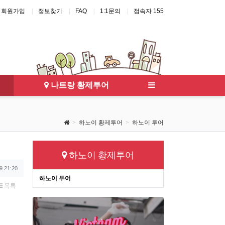
회원가입
정보찾기
FAQ
1:1문의
접속자 155
걸
다낭 가라오케
달랏 풀빌라
하노이 풀빌라
다낭 풀빌라
나트랑 황제투어
하노이 황제투어
하노이 투어
하노이 황제투어
9 21:20
하노이 투어
목록