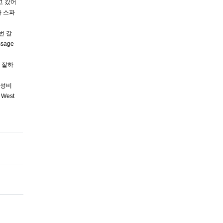
고 갔어
 스파
번 갈
sage
 잘하
가성비
 West
밤문화 베트남다낭유흥 베트남고급바 베트남유흥비교 베트남바걸 베트남바 베트남가라오케