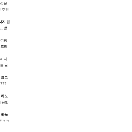
일정을
 추천
사지
팁
, 받
여행
스트레
여 나
늘 글
 크고
? ​
서
하노
 이용했
한
하노
했죠ㅋㅋ