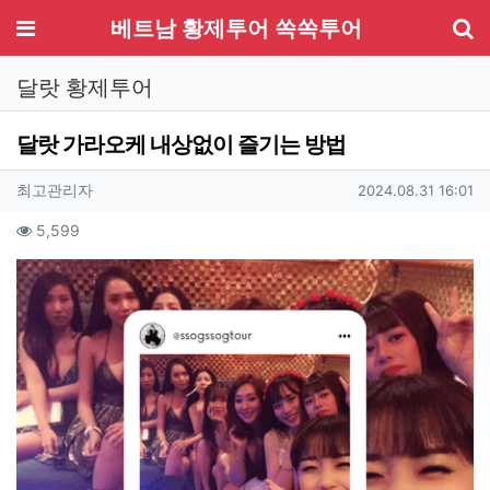
기
메뉴
베트남 황제투어 쏙쏙투어
달랏 황제투어
달랏 가라오케 내상없이 즐기는 방법
작성자 정보
작성
작성일
최고관리자
2024.08.31 16:01
컨텐츠 정보
조회
5,599
본문