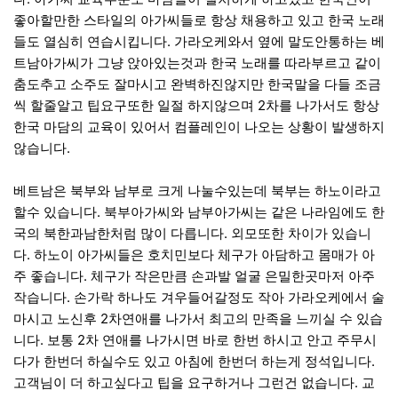
좋아할만한 스타일의 아가씨들로 항상 채용하고 있고 한국 노래
들도 열심히 연습시킵니다. 가라오케와서 옆에 말도안통하는 베
트남아가씨가 그냥 앉아있는것과 한국 노래를 따라부르고 같이
춤도추고 소주도 잘마시고 완벽하진않지만 한국말을 다들 조금
씩 할줄알고 팁요구또한 일절 하지않으며 2차를 나가서도 항상
한국 마담의 교육이 있어서 컴플레인이 나오는 상황이 발생하지
않습니다.
베트남은 북부와 남부로 크게 나눌수있는데 북부는 하노이라고
할수 있습니다. 북부아가씨와 남부아가씨는 같은 나라임에도 한
국의 북한과남한처럼 많이 다릅니다. 외모또한 차이가 있습니
다. 하노이 아가씨들은 호치민보다 체구가 아담하고 몸매가 아
주 좋습니다. 체구가 작은만큼 손과발 얼굴 은밀한곳마저 아주
작습니다. 손가락 하나도 겨우들어갈정도 작아 가라오케에서 술
마시고 노신후 2차연애를 나가서 최고의 만족을 느끼실 수 있습
니다. 보통 2차 연애를 나가시면 바로 한번 하시고 안고 주무시
다가 한번더 하실수도 있고 아침에 한번더 하는게 정석입니다.
고객님이 더 하고싶다고 팁을 요구하거나 그런건 없습니다. 교