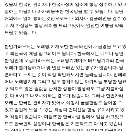
있을시 한국인 관리자나 한국사장이 업소에 항상 상주하고 있고
일하는 마담이나 아가씨들또한 한국말을 할 수 있습니다. 일단
해외에서 말이 통하는것만으로도 내 의사나 컴플레인을 걸수 있
고 저 마실장도 항상 케어를 드리고있어서 안전한 여행을 약속
드릴수 있습니다.
한인가라오케는 노래방 기계또한 한국 태진이나 금영을 쓰고 있
고 최신곡이 매달 업그레이드 됩니다. 한국에서는 너무나 당연
한 일인데 로컬가라오케는 노래방기계마저 베트남기계라 한국
노래가 불가능하거나 몇 년전 노래만 있는경우가 많습니다. 당
연하다고 느끼는 것이 직접 확인해보시면 놀라실겁니다. 인테리
어나 노래방기계 그리고 말도 통하지않는 아가씨들 부당한 팁요
구 먹지도 않은 술값등 난처한 상황이 발생해도 그냥 지불하실
것 다 하시고 나오셔야하는 경우가 많습니다. 그러나 한인가라
오케는 한국인 관리자가 있어서 여행시 궁금한점도 물어볼 수
있고 즐겁게 노실 수 있는 최상의 컨디션을 항상 유지시키고 있
어 걱정이 없습니다. 마담또한 한국사람 밑에서 일을 하고있으
므로 한국인의 성향이나 한국말은 기본적으로 다 하고 있습니
다. 아가씨 교육부분도 마담들이 철처하게 하고있고 한국인이