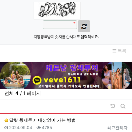
자동등록방지 숫자를 순서대로 입력하세요.
목록
전체
4
/ 1 페이지
날짜순 
게시
달랏 황제투어 내상없이 가는 방법
등록일
조회
등록자
2024.09.04
4785
최고관리자