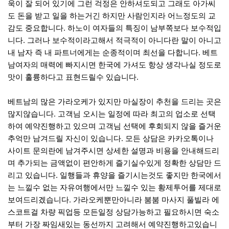
욱이 잘 되어 있기에 그런 걱정은 안하셔도되고 그래도 아가씨
도 돈을 받고 일을 하는거긴 하지만 사람인지라 어느정도의 교
감도 중요합니다. 하노이 여자들의 특징이 남부쪽보다 보수적입
니다. 그러나 보수적이라고해서 적극적이 아니다란 말이 아니고
내 남자 즉 내 파트너에게는 순종적이며 최선을 다합니다. 베트
남여자의 매력에 빠지시면 한국에 가셔도 항상 생각나실 정도로
맛이 훌륭하다고 표현드릴수 있습니다.
베트남의 많은 가라오케가 있지만 마실장이 추천을 드리는 곳은
많지않습니다. 고객님 오시는 일정에 따라 최고의 업소로 선택
하여 예약진행하고 있으며 고객님 선택에 후회되지 않을 즐거운
추억만 남겨드릴 자신이 있습니다. 모든 상담은 카카오톡이나
사이트 문의란에 남겨주시면 상세한 설명과 비용을 안내해드리
며 추가되는 금액없이 편안하게 즐기실수있게 정확한 상담만 드
리고 있습니다. 일행들과 휴양을 즐기시는것도 좋지만 한국에서
는 느낄수 없는 자유여행에서만 느낄수 있는 황제투어를 제대로
보여드리겠습니다. 가라오케뿐만아니라 붐붐 마사지 풀빌라 에
스코트걸 차량 픽업등 모든일정 상담가능하고 필요하시면 숙소
부터 가장 짜임새있는 동선까지 고려해서 예약진행하고있습니