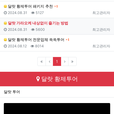
댓글
달랏 황제투어 패키지 추천
1
등록일
조회
등록자
2024.08.31
5127
최고관리자
달랏 가라오케 내상없이 즐기는 방법
등록일
조회
등록자
2024.08.31
5600
최고관리자
댓글
달랏 황제투어 전문업체 쏙쏙투어
1
등록일
조회
등록자
2024.08.12
8014
최고관리자
(current)
1
달랏 황제투어
달랏 투어