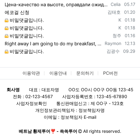
등록자
등록일
Цена-качество на высоте, оправдали ожидания https://vpncheburnet.top/
Celia
05.17
등록자
등록일
에코걸 신청
김태호
01.20
등록자
등록일
비밀댓글입니다.
K
01.18
등록자
등록일
비밀댓글입니다.
K
01.18
등록자
등록일
비밀댓글입니다.
청주
01.16
등록자
등록일
Right away I am going to do my breakfast, once having my breakfast coming yet ag…
Raymon
12.13
등록자
등록일
비밀댓글입니다.
김광수
09.29
이용약관
이용안내
문의하기
PC버전
회사명
대표 : 대표자명
OO도 OO시 OO구 OO동 123-45
전화 : 02-123-4567
사업자등록번호 : 123-45-67890
사업자정보확인
통신판매업신고 : 제 OO구 - 123호
개인정보관리책임자 : 정보책임자명
이메일 : 정보책임자 E-mail
베트남 황제투어❣️ - 쏙쏙투어
All rights reserved.