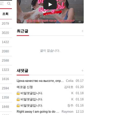
게시물 정렬
게시판 검색
조회
조회
2079
최근글
조회
3020
조회
1422
글이 없습니다.
조회
2080
조회
2588
조회
1323
새댓글
조회
1616
등록자
등록일
Цена-качество на высоте, оправдали ожидания https://vpncheburnet.top/
Celia
05.17
등록자
등록일
에코걸 신청
김태호
01.20
조회
2594
등록자
등록일
비밀댓글입니다.
K
01.18
조회
1358
등록자
등록일
비밀댓글입니다.
K
01.18
등록자
등록일
비밀댓글입니다.
청주
01.16
조회
1848
등록자
등록일
Right away I am going to do my breakfast, once having my breakfast coming yet ag…
Raymon
12.13