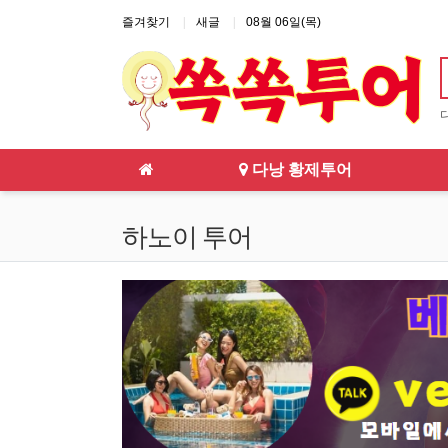
상단 네비
즐겨찾기
새글
08월 06일(목)
메인 메뉴
다낭 황제투어
하노이 투어