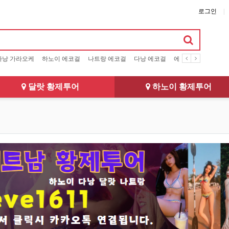
로그인
다낭 가라오케
하노이 에코걸
나트랑 에코걸
다낭 에코걸
에코걸
달랏 풀빌
달랏 황제투어
하노이 황제투어