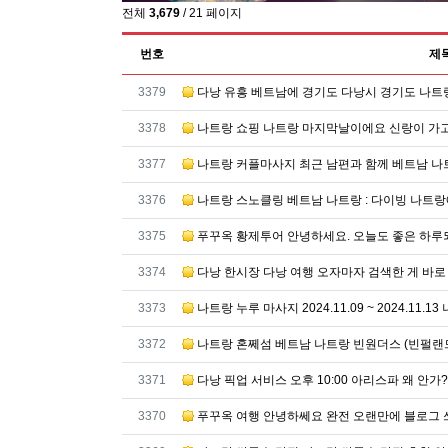
전체
3,679
/ 21 페이지
번호
제
번호
3379
다낭 유흥 베트남에 경기도 다낭시 경기도 나트
번호
3378
나트랑 쇼핑 나트랑 마지막날이에요 신랑이 가
번호
3377
나트랑 커플마사지 최근 남편과 함께 베트남 나
번호
3376
나트랑 스노클링 베트남 나트랑 : 다이빙 나트
번호
3375
푸꾸옥 황제투어 안녕하세요. 오늘도 좋은 하루
번호
3374
다낭 한시장 다낭 여행 오자마자 검색한 게 바로
번호
3373
나트랑 누루 마사지 2024.11.09 ~ 2024.11
번호
3372
나트랑 혼쩨섬 베트남 나트랑 빈원더스 (빈펄랜드
번호
3371
다낭 픽업 서비스 오후 10:00 아리스파 왜 안가
번호
3370
푸꾸옥 여행 안녕하쎄요 완전 오랜만에 블로그