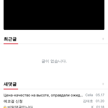
최근글
글이 없습니다.
새댓글
등록자
등록일
Цена-качество на высоте, оправдали ожидания https://vpncheburnet.top/
Celia
05.17
등록자
등록일
에코걸 신청
김태호
01.20
등록자
등록일
비밀댓글입니다.
K
01.18