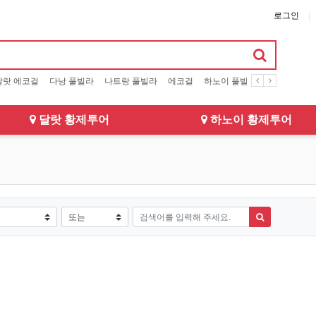
로그인
달랏 에코걸
다낭 풀빌라
나트랑 풀빌라
에코걸
하노이 풀빌라
나트랑 에코
달랏 황제투어
하노이 황제투어
검색방법
검색어
검색하기