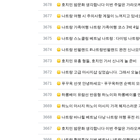
밤
번호
3678
호치민 밤문화 생각합니다 이번 주말은 가라오
문
번호
3677
나트랑 여행 시 주의사항 계절이 느껴지고 있네요
화
정
번호
3676
나트랑 가족여행 나트랑 가족여행 코스 3박 4일
보
베
번호
3675
나트랑 스노클링 베트남 나트랑 : 다이빙 나트
트
번호
남
3674
나트랑 빈펄랜드 #나트랑빈펄랜드 완전 신나요!
유
번호
3673
호치민 유흥 형들, 호치민 가서 신나게 놀 준비
흥
주
번호
3672
나트랑 고급 마사지샵 싶었습니다. 그래서 오늘
의
사
번호
3671
푸꾸옥 선셋 안녕하세요~ 푸꾸옥하면 순백의 
항
번호
3670
하롱베이 유람선 반응형 하노이와 하롱베이를 
베
트
번호
3669
하노이 마사지 하노이 마사지 가격 혜자스러운 
남
유
번호
3668
나트랑 바나힐 베트남 다낭 나트랑 여행 퓨전 
흥
번호
후
3667
호치민 밤문화 생각합니다 이번 주말은 가라오
기
번호
3666
나트랑 황제투어 이번 베트남 나트랑 여행에서