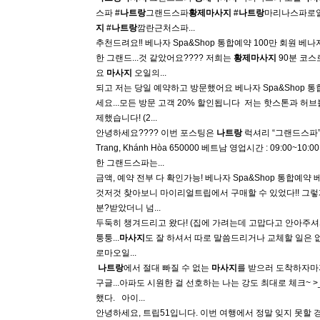
스파 #
나트랑
그랜드스파
황제
마사지
#
나트랑
마리나스파로
지
#
나트랑
깜란근처스파...
추천드려요‼️ 베나자 Spa&Shop 통합예약 100만 회원 베
한 그랜드...것 같았어요???? 저희는
황제
마사지
90분 코스
요
마사지
오일의...
되고 저는 당일 예약하고 방문했어요 베나자 Spa&Shop 
세요...모든 방문 고객 20% 할인됩니다 ​ 저는 핫스톤과 
제했습니다! (2...
안녕하세요???? 이번 포스팅은
나트랑
럭셔리 “그랜드스파
Trang, Khánh Hòa 650000 베트남 영업시간 : 09:0
한 그랜드스파는...
금액, 예약 전부 다 확인가능! 베나자 Spa&Shop 통합예
것저것 찾아보니 마이리얼트립에서 구매할 수 있었다!! 그렇게 예약
분?받았더니 넘...
두둑히 챙겨드리고 왔다! (집에 가려는데 고맙다고 안아주셔
퉁퉁...
마사지
도 잘 하셔서 따로 말씀드리거나 교체할 일은 없
로마오일...
​
나트랑
에서 절대 빠질 수 없는
마사지
를 받으러 도착하자마
구글...아파도 시원한 걸 선호하는 나는 강도 최대로 체크~ >_<
했다. ​ ​ 아이...
안녕하세요, 트립51입니다. 이번 여행에서 정말 잊지 못할 