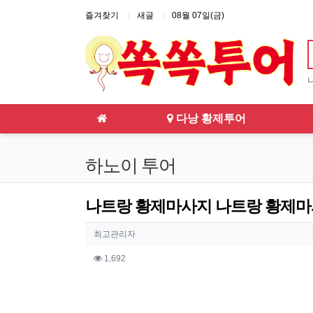
상단 네비
즐겨찾기
새글
08월 07일(금)
메인 메뉴
다낭 황제투어
하노이 투어
나트랑 황제마사지 나트랑 황제마사지
작성자 정보
작성
최고관리자
컨텐츠 정보
조회
1,692
본문