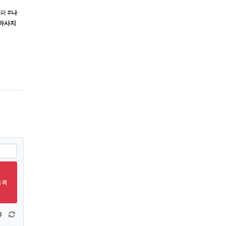
파 #
나
마사지
등록
창 늘이기
댓글창 줄이기
새 댓글 작성