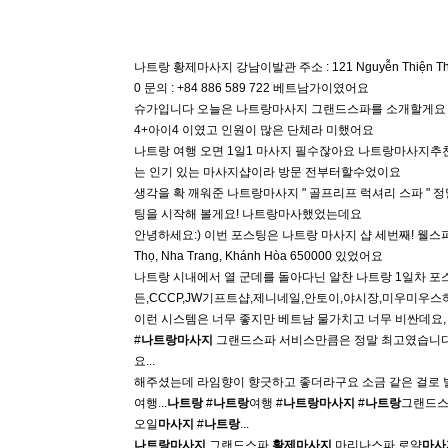
나트랑 황제마사지 강남이발관 주소 : 121 Nguyễn Thiện Thuật,
0 문의 : +84 886 589 722 베트남가이였어요
슈가입니다 오늘은 나트랑마사지 그랜드스파를 소개할게요 
4+아이4 이였고 인원이 많은 단체라 미했어요
나트랑 여행 오면 1일1 마사지 필수잖아요 나트랑마사지
는 인기 있는 마사지샵이라 방문 전부터할수었이요
생각을 확 깨워준 나트랑마사지 " 골프리프 럭셔리 스파 " 정
팅을 시작해 볼게요! 나트랑마사했었는데요
안녕하세요:) 이번 포스팅은 나트랑 마사지 샵 세번째! 웰스파와
Thọ, Nha Trang, Khánh Hòa 650000 있었어요
나트랑 시내에서 열 군데를 돌아다닌 알찬 나트랑 1일차 포
든,CCCP,JW기프트샵,제니네일,안토이,야시장,미우미우스
이런 시스템은 너무 좋지만 베트남 물가치고 너무 비싼데요, ​ 
#
나트랑
마사지
그랜드스파 서비스만큼은 정말 최고였습니
요...
해주셨는데 라임향이 향긋하고 좋더라구요 소금 같은 걸로
여행...
나트랑
#
나트랑
여행 #
나트랑
마사지
#
나트랑
그랜드스
오일
마사지
#
나트랑
...
나트랑
마사지
그랜드스파
황제
마사지
마리나스파 로얄
마사