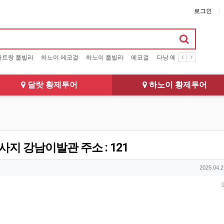
로그인
나트랑 풀빌라
하노이 에코걸
하노이 풀빌라
에코걸
다낭 에코걸
달랏 에코
달랏 황제투어
하노이 황제투어
 강남이발관 주소 : 121
작성일
2025.04.2