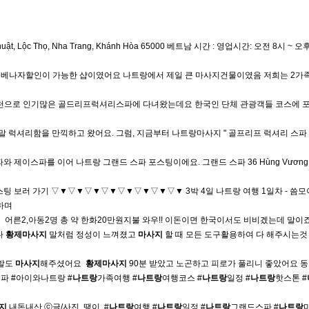
 Lộc Thọ, Nha Trang, Khánh Hòa 65000 베트남 시간 : 영업시간: 오전 8시 ~ 오후 
베나자할인이 가능한 샵이였어요 나트랑에서 제일 큰 마사지건물이였음 저희는 2가
추천으로 인기많은 골드리프럭셔리스파에 다녀왔는데요 한국인 단체 관광객들 코스에 
말 럭셔리함을 만끽하고 왔어요. 그럼, 지금부터 나트랑마사지 " 골프리프 럭셔리 스파 
 제이스파를 이어 나트랑 그랜드 스파 포스팅이에요. 그랜드 스파 36 Hùng Vương, 
스팅 보러 가기 ▽▼▽▼▽▼▽▼▽▼▽▼▽▼▽▼ 3박 4일 나트랑 여행 1일차 - 씀
하며
​ 어른2,아동2명 총 약 한화20만원지불 와우!! 이돈이면 한국이서도 비비겠는데 말이죠 
다
황제
마사지
말처럼 정성이 느껴졌고
마사지
할 때 모든 도구활용하여 다 해주시는것
 발도
마사지
해주셨어요 ​
황제
마사지
90분 받았고 노곤하고 피로가 풀리니 좋았어요 
파 #아이와나트랑 #
나트랑
가족여행 #
나트랑
여행코스 #
나트랑
일정 #
나트랑
핫스톤 #
지
내돈내산 ⓒ글/사진. 땡이 ​ #
나트랑
여행 #
나트랑
일정 #
나트랑
그랜드스파 #
나트랑