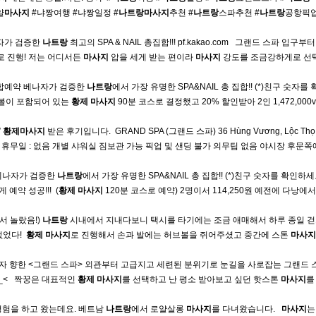
얄
마사지
#냐짱여행 #냐짱일정 #
나트랑
마사지
추천 #
나트랑
스파추천 #
나트랑
공항픽
나자가 검증한
나트랑
최고의 SPA & NAIL 총집합!!! pf.kakao.com ​ ​ 그랜드 스파 입구부
로 진행! 저는 어디서든
마사지
압을 세게 받는 편이라
마사지
강도를 조금강하게로 선
통합예약 베나자가 검증한
나트랑
에서 가장 유명한 SPA&NAIL 총 집합!! (*)친구 숫자를
허브볼이 포함되어 있는
황제
마사지
90분 코스로 결정했고 20% 할인받아 2인 1,472,000v
”
황제
마사지
받은 후기입니다. ​ GRAND SPA (그랜드 스파) 36 Hùng Vương, Lộc Thọ,
0~10:00 휴무일 : 없음 개별 샤워실 짐보관 가능 픽업 및 샌딩 불가 의무팁 없음 야시장 후문
약 베나자가 검증한
나트랑
에서 가장 유명한 SPA&NAIL 총 집합!! (*)친구 숫자를 확인하세요
 성공!!! ​ (
황제
마사지
120분 코스로 예약) 2명이서 114,250원 예전에 다낭에서
서 놀랐음!)
나트랑
시내에서 지내다보니 택시를 타기에는 조금 애매해서 하루 종일 
었다! ​
황제
마사지
로 진행해서 손과 발에는 허브볼을 쥐어주셨고 중간에 스톤
마사지
자 향한 <그랜드 스파> 외관부터 고급지고 세련된 분위기로 눈길을 사로잡는 그랜드 
 ​ ​ 짝꿍은 대표적인
황제
마사지
를 선택하고 난 평소 받아보고 싶던 핫스톤
마사지
를
경험을 하고 왔는데요. 베트남
나트랑
에서 로얄살롱
마사지
를 다녀왔습니다. ​ ​
마사지
는