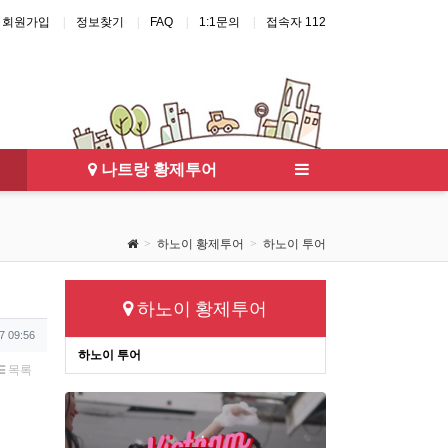
회원가입
정보찾기
FAQ
1:1문의
접속자 112
걸
나트랑 에코걸
달랏 풀빌라
다낭 풀빌라
다낭 가라오케
나트랑 황제투어
하노이 황제투어
하노이 투어
하노이 황제투어
7 09:56
하노이 투어
목록