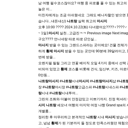
남 여행 필수코스잖아요? 여행 중 피로를 풀 수 있는 최고의
늘은 이...
미친자에게는 조금 아쉬웠네요 ​ 그래도 베나자할인 받으면 
습니다...내돈내산)
나트랑
실력 최고의
마사지
오후 10:00 ????️ 2024.10.22(화) 다녀왔어요????‍♀️????‍♂️
~ 1일1
마사지
실천...고급진ㅋㅋ Previous image Next 
구요???? 언니네랑 따로 따로 (2인실...
마사지
받을 수 있는 그랜드스파라는 곳이에요! 건물 전체
하게
황제
마사지
받을 수 있는 곳인데 90분에 39달러이고,
번에 받을...
오렌지필 릴릴 그리고 연꽃 베이직 오일 4가지 중에서 선택 간으
비되어 있었고
황제
코스를 비롯해 건식, 임산부, 키즈, 아로
0만동...
나트랑
마사지
#
나트랑
시내
마사지
#
나트랑
마사지
샵 #
나트
장 #
나트랑
야시장 #
나트랑
고급스파 #
나트랑
시내스파 #
나
랑
시내 #
나트랑
시내투어...
그린의 조화와 더불어 안정감있고 이쁘기까지. 진정 럭셔리 하구
사지
나트랑
세모녀 여행의 마지막 여정 냐짱 Grand spa의 시그
개별룸...
정리한 후 마무리하고 본격적인
나트랑
시내
마사지
받습니다 ​
고, 넘넘
황제
가 된 기분까지 들 정도로 만족스러웠던 체험으