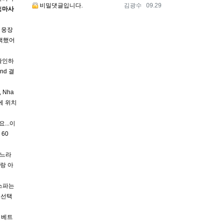
등록자
등록일
비밀댓글입니다.
김광수
09.29
업
마사
터 웅장
택했어
 확인하
nd 결
 Nha
쪽에 위치
...이
 60
걷느라
랑 아
스파는
 선택
 베트