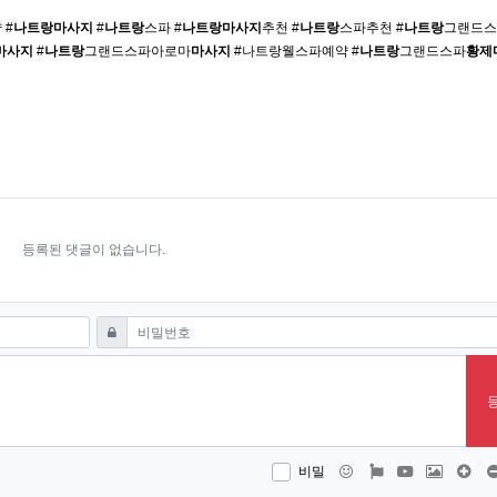
 #
나트랑
마사지
#
나트랑
스파 #
나트랑
마사지
추천 #
나트랑
스파추천 #
나트랑
그랜드스
마사지
#
나트랑
그랜드스파아로마
마사지
#나트랑웰스파예약 #
나트랑
그랜드스파
황제
등록된 댓글이 없습니다.
필수
비밀번호
이모티콘
폰트어썸
동영상
이미지
댓글
비밀