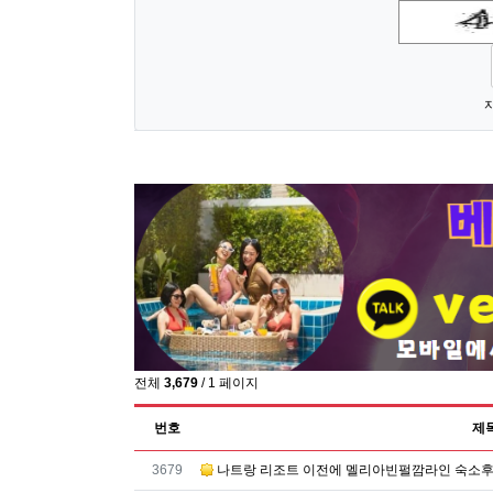
비
교
숫자음성듣기
새로고침
베
트
남
호
스
트
바
베
트
남
V
I
P
마
전체
3,679
/ 1 페이지
사
지
번호
제
베
트
번호
3679
나트랑 리조트 이전에 멜리아빈펄깜라인 숙소
남