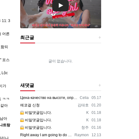
11: 3
족 어른
최근글
포함되
" 포스
글이 없습니다.
Lộc
새댓글
모이가
등록자
등록일
Цена-качество на высоте, оправдали ожидания https://vpncheburnet.top/
Celia
05.17
ㅋㅋ ​
등록자
등록일
에코걸 신청
김태호
01.20
 같아
등록자
등록일
비밀댓글입니다.
K
01.18
동남아
등록자
등록일
비밀댓글입니다.
K
01.18
나트랑
등록자
등록일
비밀댓글입니다.
청주
01.16
등록자
등록일
Right away I am going to do my breakfast, once having my breakfast coming yet ag…
Raymon
12.13
마리나