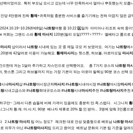
 선택이었어요. ​ 특히 부모님 모시고 갔는데 너무 만족하셔서 얼마나 뿌듯했는지 모릅니
1인당 4만원에 진짜
황제
+귀족처럼 충분한 서비스를 즐기기에는 전혀 아깝지 않은 금
 2024.10.19~10.26(6박8일)
나트랑
여행 중 10.22 4️⃣일차 ​ 아미아나 리조트 숙박 
image 저희는 그랜드 스파
황제
마사지
120분(릴리 오일)????‍♀️????‍♂️ ​ 엘베타고 룸으
가
마사지
샵이라서
나트랑
시내에 있는 곳 중 제일 규모 커 보였어요. ​ 여기는
나트랑
에서
 120분에 42달러로 이용이 가능해요.
황제
마사지
는 핫스톤, 허브볼, 아로마오일
마사지
한데 저는 1달러 추가하고 자스민으로 선택했어요. ​ ​ ​ ​ 총 7가지 코스의
나트랑
마
마, 핫스톤 그리고 허브볼까지 저는 가장 기본이 되는 아로마 릴렉싱 90분 코스 선택 요
랑
시내
마사지
샵 #
나트랑
야시장근처
마사지
#
나트랑
시내야시장 #
나트랑
야시장
마사지
트랑
시내고급스파 #
나트랑
최대규모스파 #
나트랑
시내
마사지
추천 #
나트랑
마사지
추천 
만~ 그래서 다른 숍들에 비해 가격이 있음에도 충분히 만.족.스럽다. ​ ​ 시그니처
황
니처 황.제. 마.사.지. 90분 ​ 베나자 제휴로 20% 할.인.받아... ​ 3명에 맞춰 3인룸으
 ​ 2.
나트랑
마사지
팁 어느 정도? ​ ​ 체크한 대로 안성 맞춤형으로 베트남
나트랑
마사
로 의무가 아닌 #
나트랑
마사지
팁 드리고 왔어요 ​ 베트남 문화의 기본 팁 기준을 알