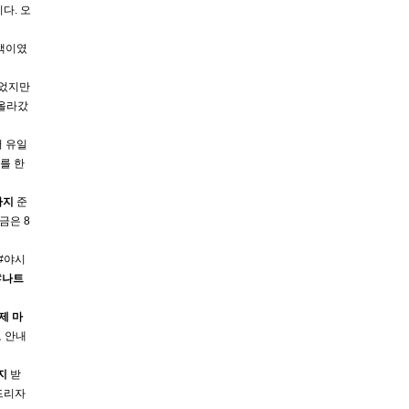
다. 오
액이였
중이었지만
로 올라갔
 유일
를 한
사지
준
금은 8
#야시
#
나트
제
마
로 안내
지
받
려드리자