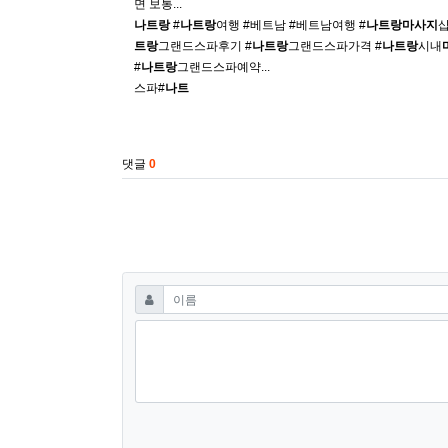
면 보통...
나트랑
#
나트랑
여행 #베트남 #베트남여행 #
나트랑
마사지
샵
트랑
그랜드스파후기 #
나트랑
그랜드스파가격 #
나트랑
시내
#
나트랑
그랜드스파예약...
스파#
나트
베
관련자료
트
남
댓글
0
클
럽
베
트
남
밤
댓글쓰기
필수
이름
문
화
베
트
남
밤
문
화