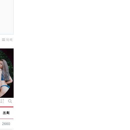
목록
게시물 정렬
게시판 검색
조회
조회
2660